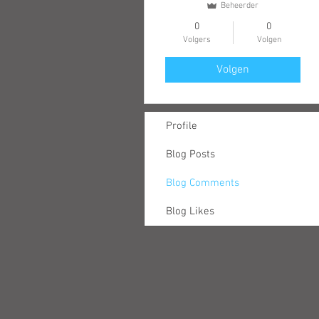
Beheerder
0
0
Volgers
Volgen
Volgen
Profile
Blog Posts
Blog Comments
Blog Likes