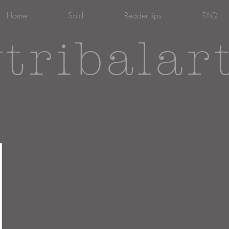
Home
Sold
Reader tips
FAQ
tribalar