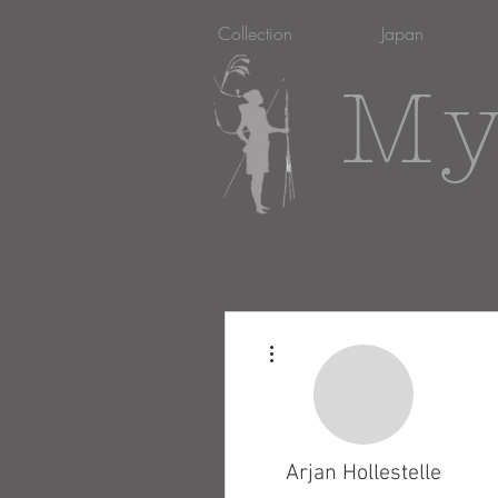
Collection
Japan
My
Meer acties
Arjan Hollestelle